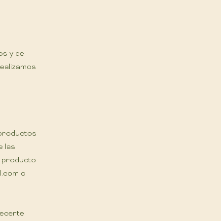
os y de
realizamos
 productos
e las
l producto
il.com
o
recerte