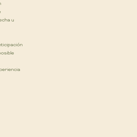
n
e
fecha u
ticipación
posible
periencia