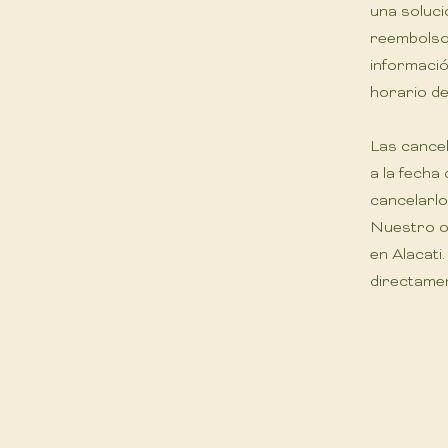
una soluci
reembolso 
informació
horario de
Las cancel
a la fecha
cancelarlo
Nuestro ob
en Alacati
directamen